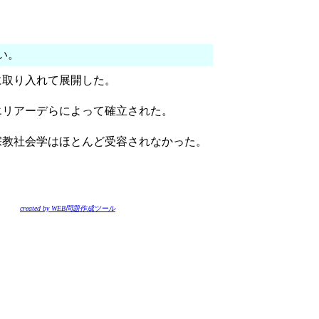
い。
に取り入れて展開した。
エリアーデらによって確立された。
宗教社会学はほとんど受容されなかった。
created by WEB問題作成ツール