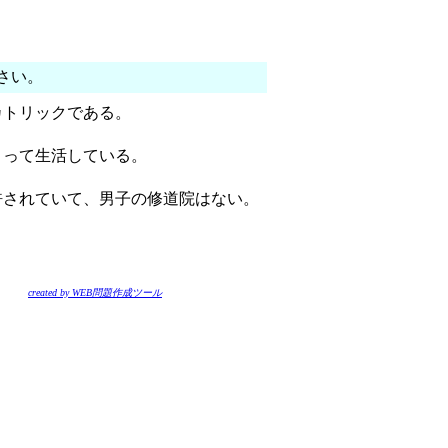
さい。
カトリックである。
よって生活している。
許されていて、男子の修道院はない。
created by WEB問題作成ツール