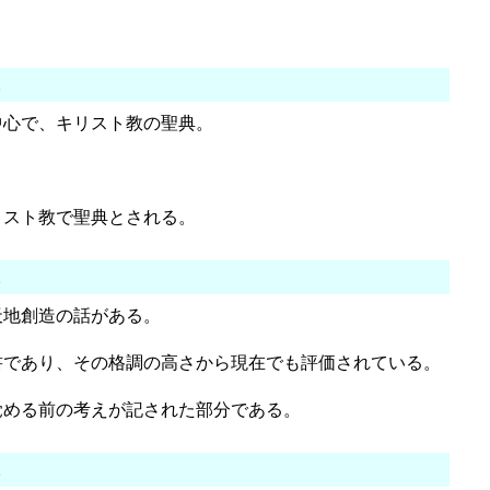
。
中心で、キリスト教の聖典。
。
リスト教で聖典とされる。
。
天地創造の話がある。
書であり、その格調の高さから現在でも評価されている。
覚める前の考えが記された部分である。
。