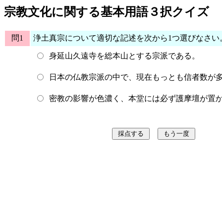
宗教文化に関する基本用語３択クイズ
問1
浄土真宗について適切な記述を次から1つ選びなさい
身延山久遠寺を総本山とする宗派である。
日本の仏教宗派の中で、現在もっとも信者数が
密教の影響が色濃く、本堂には必ず護摩壇が置