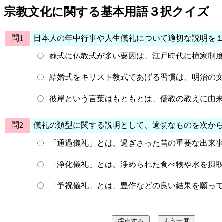
宗教文化に関する基本用語３択クイズ
問1
日本人の年中行事や人生儀礼について適切な説明を
葬式に仏教式が多い要因は、江戸時代に檀家制
結婚式をキリスト教式であげる習慣は、明治の
彼岸という言葉はもともとは、儒教の教えに由
問2
儀礼の類型に関する説明として、適切なものを次か
「通過儀礼」とは、過ぎさった昔の重要な出来
「浄化儀礼」とは、浄められた食べ物や水を摂
「予祝儀礼」とは、豊作などの良い結果を願っ