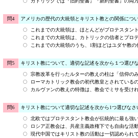
カトリックでは『旧約聖書』『新約聖書』の両
問4
アメリカの歴代の大統領とキリスト教との関係につい
これまでの大統領は、ほとんどがプロテスタン
これまでの大統領は、カトリックの信者とプロ
これまでの大統領のうち、1割ほどはユダヤ教の
問5
キリスト教について、適切な記述を次から１つ選び
宗教改革を行ったルターの教えの柱は「信仰の
ローマカトリック教会の初代教皇とされている
カルヴァンの教えの特徴は、教会でミサを受け
問6
キリスト教について適切な記述を次から1つ選びなさ
北欧ではプロテスタント教会が伝統的に最も強
ロシア正教会は、共産主義政権下でも自由な活
現代中国ではキリスト教の活動は一切認められ