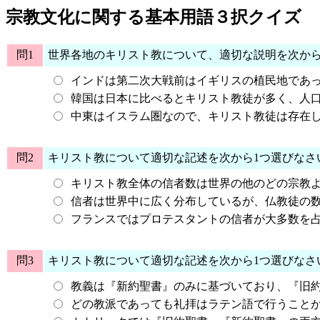
宗教文化に関する基本用語３択クイズ
問1
世界各地のキリスト教について、適切な説明を次か
インドは第二次大戦前はイギリスの植民地であ
韓国は日本に比べるとキリスト教徒が多く、人口
中東はイスラム圏なので、キリスト教徒は存在
問2
キリスト教について適切な記述を次から1つ選びなさ
キリスト教全体の信者数は世界の他のどの宗教
信者は世界中に広く分布しているが、仏教徒の
フランスではプロテスタントの信者が大多数を
問3
キリスト教について適切な記述を次から1つ選びなさ
教義は『新約聖書』のみに基づいており、『旧
どの教派であっても礼拝はラテン語で行うこと