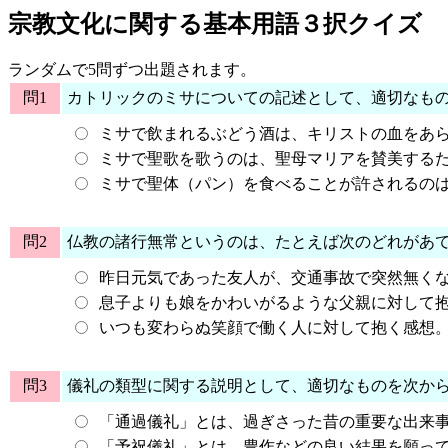
宗教文化に関する基本用語３択クイズ
ランダムで5問ずつ出題されます。
問1
カトリックのミサについての記述として、適切なも
ミサで飲まれるぶどう酒は、キリストの血をあ
ミサで聖歌を歌うのは、聖母マリアを賛美する
ミサで聖体（パン）を食べることが許されるの
問2
仏教の諸行無常というのは、たとえば次のどれがあ
昨日元気であった友人が、交通事故で突然無く
息子よりも娘をかわいがるような父親に対して
いつも変わらぬ笑顔で働く人に対して抱く感想
問3
儀礼の類型に関する説明として、適切なものを次か
「通過儀礼」とは、過ぎさった昔の重要な出来
「予祝儀礼」とは、豊作などの良い結果を願っ