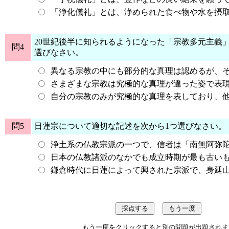
「浄化儀礼」とは、浄められた食べ物や水を摂
20世紀後半に知られるようになった「宗教多元主義
問4
選びなさい。
異なる宗教の中にも部分的な真理は認めるが、
さまざまな宗教は究極的な真理が違った姿で表
自分の宗教のみが究極的な真理を表しており、
問5
日蓮宗について適切な記述を次から1つ選びなさい。
浄土系の仏教宗派の一つで、信者は「南無阿弥
日本の仏教諸派のなかでも成立時期が最も古いも
鎌倉時代に日蓮によって興された宗派で、身延
もう一度をクリックすると別の問題が出題されま