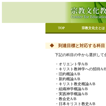
TOP
宗教文化士とは
宗教文化士とは
どんな職業に役立
担当教員を置いて
資格取得者の在学
新聞・雑誌などで
◆ 到達目標と対応する科目
下記の科目の中から選択して合
・オリエント学A/B
・キリスト教神学への招待A/
・旧約概論A/B
・新約概論A/B
・キリスト教史概論A/B
・組織神学概論A/B
・実践神学概論A/B
・教会史A/B
・日本キリスト教史A/B