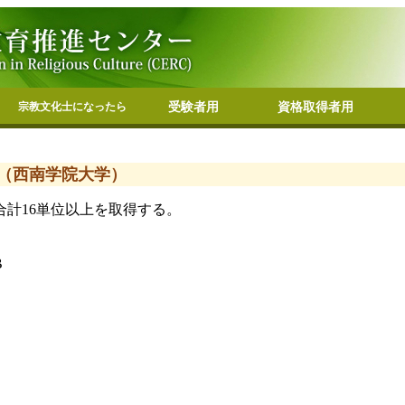
宗教文化士になったら
受験者用
資格取得者用
メールマガジンの配信
宗教文化士の集い
博物館等での優待
上級宗教文化士の取得
つか
いる大学
・修了大学
の紹介
受験資格
申請方法
単位認定・到達目標
過去問題集
日程・会場
宗教文化士専用ページ
協定機関
イベントのお知らせ
資格の更新について
宗
宗
各
趣
規
沿
組
よ
所
LI
（西南学院大学）
計16単位以上を取得する。
B