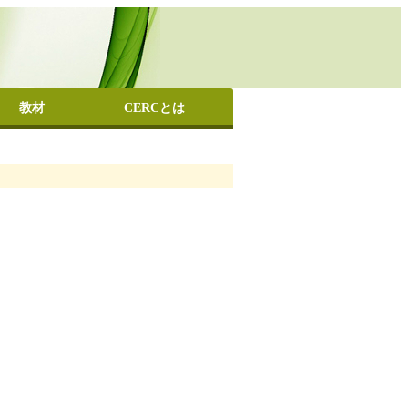
教材
CERCとは
教文化を学ぶための基本書
教文化に関係する基本用語クイズ
種データベース
旨
定
革
織
くある質問
在地・お問い合わせ
NK